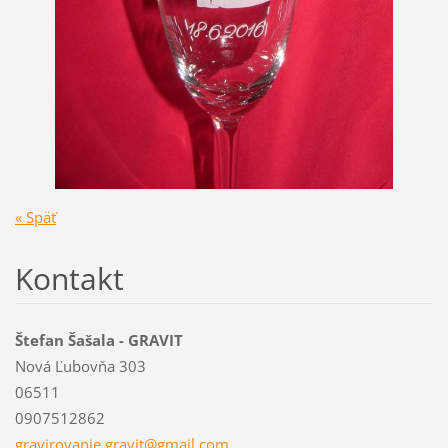
« Späť
Kontakt
Štefan Šašala - GRAVIT
Nová Ľubovňa 303
06511
0907512862
gravirov
anie.gra
vit@gmai
l.com