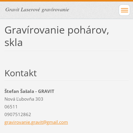
Gravit Laserové gravírovanie
Gravírovanie pohárov,
skla
Kontakt
Štefan Šašala - GRAVIT
Nová Ľubovňa 303
06511
0907512862
gravirov
anie.gra
vit@gmai
l.com