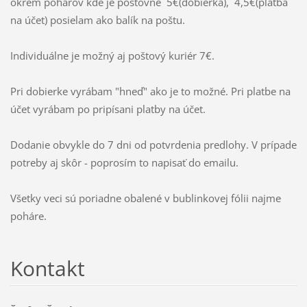
okrem pohárov kde je poštovné 5€(dobierka), 4,5€(platba
na účet) posielam ako balík na poštu.
Individuálne je možný aj poštový kuriér 7€.
Pri dobierke vyrábam "hneď" ako je to možné. Pri platbe na
účet vyrábam po pripísani platby na účet.
Dodanie obvykle do 7 dni od potvrdenia predlohy. V prípade
potreby aj skôr - poprosím to napisať do emailu.
Všetky veci sú poriadne obalené v bublinkovej fólii najme
poháre.
Kontakt