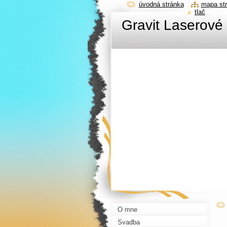
úvodná stránka
mapa st
tlač
Gravit Laserové 
O mne
Svadba