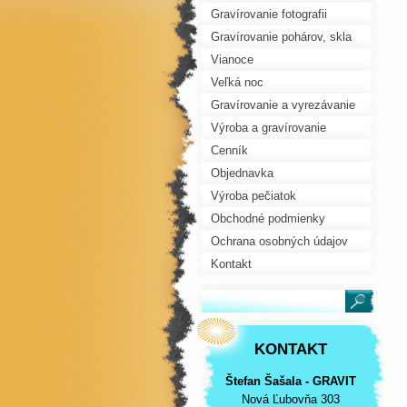
Gravírovanie fotografii
Gravírovanie pohárov, skla
Vianoce
Veľká noc
Gravírovanie a vyrezávanie
lasérom na mieru
Výroba a gravírovanie
darčekov
Cenník
Objednavka
Výroba pečiatok
Obchodné podmienky
Ochrana osobných údajov
Kontakt
KONTAKT
Štefan Šašala - GRAVIT
Nová Ľubovňa 303