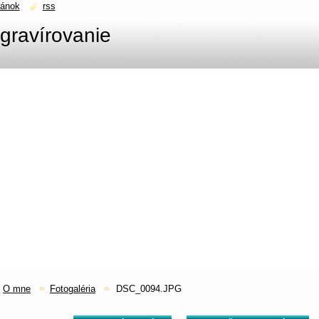
ránok
rss
gravírovanie
O mne
Fotogaléria
DSC_0094.JPG