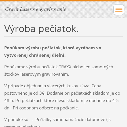
Gravit Laserové gravírovanie
Výroba pečiatok.
Ponúkam výrobu pečiatok, ktoré vyrábam vo
vytvorenej chránenej dielni.
Ponúkame výrobu pečiatok TRAXX alebo len samotných
štočkov laserovým gravirovanim.
V pripade objednania viacerých kusov zľava. Cena
poštovněho je od 3€. Dodanie pri pečiatkách skladom je do
48 h. Pri pečiatkách ktore niesu skladom je dodanie do 4-5
dni. Pri osobnom odbere na počkanie.
V ponuke sú - Pečiatky samonamačacie dátumove ( s
textovou plochou)