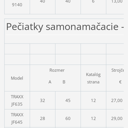
40
40
6
13,00 €
9140
Pečiatky samonamačacie -
Rozmer
Strojče
Katalóg
Model
A B
€
strana
TRAXX
32
45
12
27,00 €
JF635
TRAXX
28
60
12
29,00 €
JF645