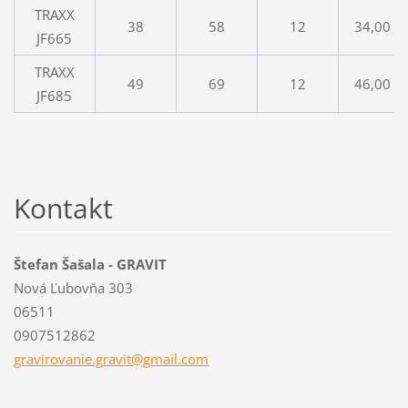
TRAXX
38
58
12
34,00 €
JF665
TRAXX
49
69
12
46,00 €
JF685
Kontakt
Štefan Šašala - GRAVIT
Nová Ľubovňa 303
06511
0907512862
gravirov
anie.gra
vit@gmai
l.com